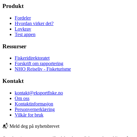
Produkt
Fordeler
Hvordan virker det?
Lovkrav
Test appen
Ressurser
Fiskeridirektoratet
Forskrift om rapportering
NHO Reiseliv - Fisketurisme
Kontakt
kontakt@eksportfiske.no
Om oss
Kontaktinformasjon
Personvernerklæring
Vilkår for bruk
📬 Meld deg på nyhetsbrevet