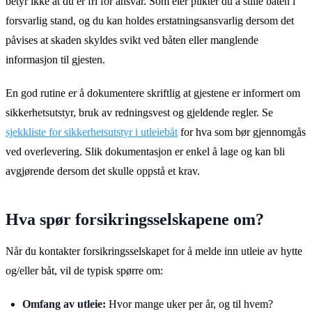
betyr ikke at du er fri for ansvar. Som eier plikter du å stille båten i
forsvarlig stand, og du kan holdes erstatningsansvarlig dersom det
påvises at skaden skyldes svikt ved båten eller manglende
informasjon til gjesten.
En god rutine er å dokumentere skriftlig at gjestene er informert om
sikkerhetsutstyr, bruk av redningsvest og gjeldende regler. Se
sjekkliste for sikkerhetsutstyr i utleiebåt
for hva som bør gjennomgås
ved overlevering. Slik dokumentasjon er enkel å lage og kan bli
avgjørende dersom det skulle oppstå et krav.
Hva spør forsikringsselskapene om?
Når du kontakter forsikringsselskapet for å melde inn utleie av hytte
og/eller båt, vil de typisk spørre om:
Omfang av utleie:
Hvor mange uker per år, og til hvem?