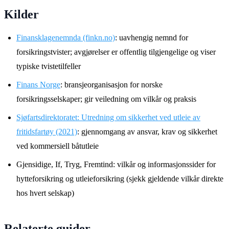
Kilder
Finansklagenemnda (finkn.no)
: uavhengig nemnd for
forsikringstvister; avgjørelser er offentlig tilgjengelige og viser
typiske tvistetilfeller
Finans Norge
: bransjeorganisasjon for norske
forsikringsselskaper; gir veiledning om vilkår og praksis
Sjøfartsdirektoratet: Utredning om sikkerhet ved utleie av
fritidsfartøy (2021)
: gjennomgang av ansvar, krav og sikkerhet
ved kommersiell båtutleie
Gjensidige, If, Tryg, Fremtind: vilkår og informasjonssider for
hytteforsikring og utleieforsikring (sjekk gjeldende vilkår direkte
hos hvert selskap)
Relaterte guider