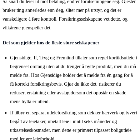
Så snart du leier ut mot betaling, endrer forutsetningene seg. Gjester
bruker ting annerledes enn deg, sliter mer på utstyr, og det er
vanskeligere å føre kontroll. Forsikringsselskapene vet dette, og
vilkårene gjenspeiler det.
Det som gjelder hos de fleste store selskapene:
Gjensidige, If, Tryg og Fremtind tillater som regel korttidsutleie i
begrenset omfang uten at du trenger å bytte produkt, men du må
melde fra. Hos Gjensidige holder det å melde fra én gang for å
få korrekt forsikringsbevis. Gjør du ikke det, risikerer du
redusert erstatning eller avslag dersom det oppstår en skade
mens hytta er utleid.
If tilbyr en separat utleieforsikring som dekker hærverk og tyveri
begått av leietaker, ubetalt leie i inntil seks måneder og
utkastelseskostnader, men dette er primært tilpasset boligutleie
med lengre leieforhold.