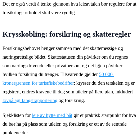
Det er også verdt å tenke gjennom hva leieavtalen bør regulere for at
forsikringsforholdet skal være ryddig.
Krysskobling: forsikring og skatteregler
Forsikringsbehovet henger sammen med det skattemessige og
næringsrettslige bildet. Skattestatusen din påvirker om du regnes
som næringsdrivende eller privatperson, og det igjen påvirker
hvilken forsikring du trenger. Tilsvarende gjelder
50 000-
kronergrensen for turistfiskebedrifter
: krysser du den terskelen og er
registrert, endres kravene til deg som utleier på flere plan, inkludert
lovpålagt fangstrapportering
og forsikring.
Sjekklisten for
leie av hytte med båt
gir et praktisk startpunkt for hva
du bør ha på plass som utleier, og forsikring er ett av de sentrale
punktene der.