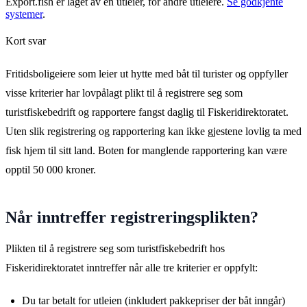
Export.fish er laget av en utleier, for andre utleiere.
Se godkjente
systemer
.
Kort svar
Fritidsboligeiere som leier ut hytte med båt til turister og oppfyller
visse kriterier har lovpålagt plikt til å registrere seg som
turistfiskebedrift og rapportere fangst daglig til Fiskeridirektoratet.
Uten slik registrering og rapportering kan ikke gjestene lovlig ta med
fisk hjem til sitt land. Boten for manglende rapportering kan være
opptil 50 000 kroner.
Når inntreffer registreringsplikten?
Plikten til å registrere seg som turistfiskebedrift hos
Fiskeridirektoratet inntreffer når alle tre kriterier er oppfylt:
Du tar betalt for utleien (inkludert pakkepriser der båt inngår)